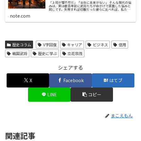
「上司が理不尽だ」「会社に未来がない」 そんな現代の悩
みは、実は数百年前に武将たちが命がけで直面した悩みと
同じです。失敗すれば切腹だった彼らに比べれば、私たち
の失敗なんてかすり傷。 歴史上の成功者（あるいは敗者）
note.com
たちのエピソードから、現代の...
歴史コラム
V字回復
キャリア
ビジネス
信用
戦国武将
歴史に学ぶ
立花宗茂
シェアする
X
Facebook
はてブ
LINE
コピー
まこえもん
関連記事