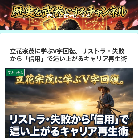
歴史を武器にする
立花宗茂に学ぶV字回復。リストラ・失敗
から「信用」で這い上がるキャリア再生術
歴史コラム