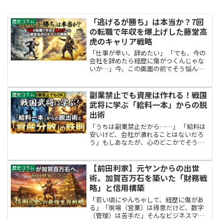
「逃げるが勝ち」は本当か？7回
歴史コラム
の転職で年収を爆上げした藤堂高
虎のキャリア戦略
「仕事が辛い、辞めたい」 「でも、今の
会社を辞めたら経歴に傷がつくんじゃな
いか…」今、この画面の前でそう悩んで
いるあなたへ。正直に言います。 その悩
み、今日で終わりにしませんか？日本で
は昔から「石の上にも三年」と言われ、
副業禁止でも資産は作れる！戦国
歴史コラム
一つの会社に尽くし...
武将に学ぶ「給料一本」からの脱
出術
「うちは副業禁止だから……」 「給料は
安いけど、会社が潰れることはないだろ
う」もしあなたが、心のどこかでそう思
って安心しているとしたら、少し厳しい
ことを言います。 あなたは今、「丸腰で
戦場に立っている」のと同じかもしれま
【前田利家】元ヤンからの出世
歴史コラム
せん。物価上昇、増税...
術。加賀百万石を築いた「財務戦
略」と信用構築
「若い頃にやんちゃして、経歴に傷があ
る」「現場（営業）は得意だけど、数字
（管理）は苦手だ」そんなビジネスマン