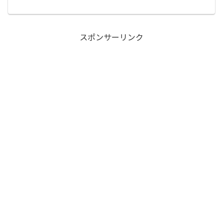
裏切り、下剋上、過重労働が当たり前だ
った戦国時代において。奇跡のような
「超・ホワイト経営」を行った武将がい
ます。相模の獅子、【北条氏...
スポンサーリンク