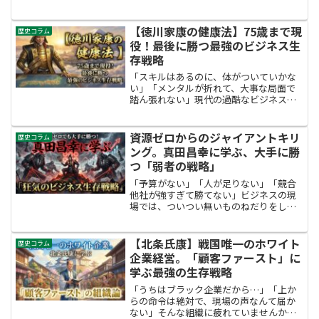
にこそ知ってほしい男がいます。加賀百
万石の創業者、【前田利家（まえだ とし
いえ）】です。彼は若い頃、派手な格好
【徳川家康の健康法】75歳まで現
歴史コラム
をして暴れ回る「傾奇者...
役！最後に勝つ最強のビジネス生
存戦略
「スキルはあるのに、体がついていかな
い」「メンタルが折れて、大事な局面で
踏ん張れない」現代の過酷なビジネス現
場で、 こんな悔しい思いをしている人は
いませんか？実は、戦国時代という究極
のブラック環境で、 最後に天下を獲った
資源ゼロからのジャイアントキリ
歴史コラム
のは、天才・信長でも...
ング。真田昌幸に学ぶ、大手に勝
つ「弱者の戦略」
「予算がない」「人が足りない」「競合
他社が強すぎて勝てない」ビジネスの現
場では、ついつい無いものねだりをした
くなりますよね。でも、ちょっと待って
ください。リソースが潤沢な環境なん
て、実はどこにもありません。もしあな
【北条氏康】戦国唯一のホワイト
歴史コラム
たが、圧倒的な強者に囲まれ...
企業経営。「顧客ファースト」に
学ぶ最強の生存戦略
「うちはブラック企業だから…」「上か
らの命令は絶対で、現場の声なんて届か
ない」そんな組織に疲れていませんか？