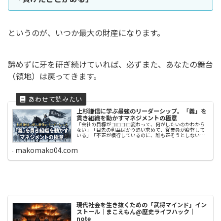
というのが、いつか最大の財産になります。
諦めずに牙を研ぎ続けていれば、必ずまた、あなたの舞台
（領地）は戻ってきます。
上杉謙信に学ぶ最強のリーダーシップ。「義」を
貫き組織を動かすマネジメントの極意
「会社の目標がコロコロ変わって、何がしたいのかわから
ない」「目先の利益ばかり追い求めて、従業員が疲弊して
いる」「不正が横行しているのに、誰も正そうとしない」
ビジネスの世界で成功するためには、時にずる賢さや冷徹
な判断が必要だと言われます。しか...
makomako04.com
現代社会を生き抜くための「武将マインド」イン
ストール｜まこえもん@歴史ライフハック｜
note