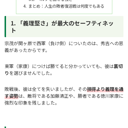
まとめ：人生の敗者復活戦は何度でもある
1. 「義理堅さ」が最大のセーフティネッ
ト
宗茂が関ヶ原で西軍（負け側）についたのは、秀吉への恩
義があったからです。
東軍（家康）につけば勝てると分かっていても、彼は
裏切
り
を選びませんでした。
敗戦後、彼は全てを失いましたが、その
損得より義理を通
す姿勢
は、敵将である加藤清正や、勝者である徳川家康に
強烈な印象を残しました。