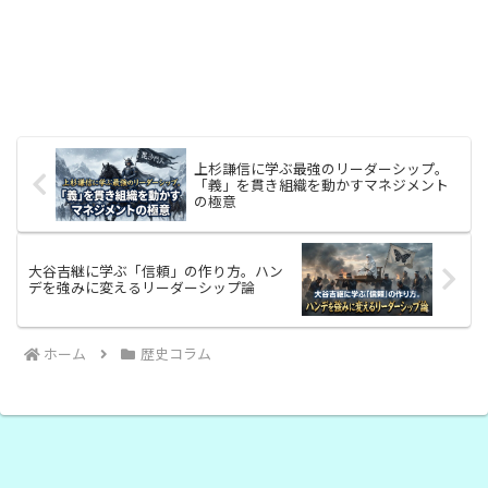
上杉謙信に学ぶ最強のリーダーシップ。
「義」を貫き組織を動かすマネジメント
の極意
大谷吉継に学ぶ「信頼」の作り方。ハン
デを強みに変えるリーダーシップ論
ホーム
歴史コラム