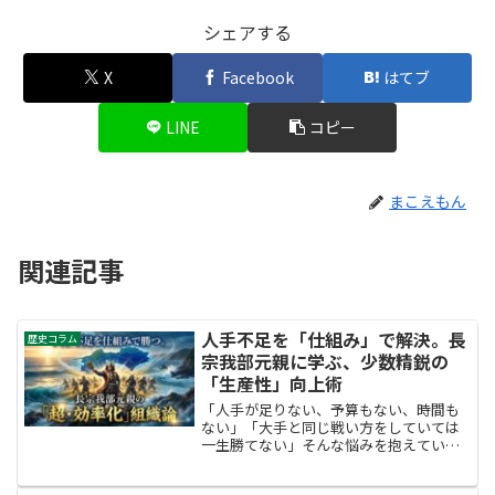
シェアする
X
Facebook
はてブ
LINE
コピー
まこえもん
関連記事
人手不足を「仕組み」で解決。長
歴史コラム
宗我部元親に学ぶ、少数精鋭の
「生産性」向上術
「人手が足りない、予算もない、時間も
ない」「大手と同じ戦い方をしていては
一生勝てない」そんな悩みを抱えている
ビジネスリーダーは多いはずです。四
国・土佐（高知県）の小さな一勢力か