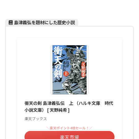
島津義弘を題材にした歴史小説
衝天の剣 島津義弘伝 上 （ハルキ文庫 時代
小説文庫） [ 天野純希 ]
楽天ブックス
＼楽天ポイント4倍セール！／
楽天市場