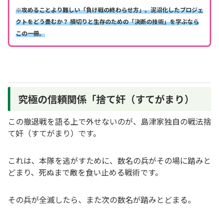
※攻めることより難しい「負け戦の終わらせ方」。泥沼化したプロジェ
クトをどう畳むか？ 損切りと生存のための「決断の技術」を学ぶなら
この一冊。
究極の信頼関係「捨て奸（すてがまり）
この撤退戦を語る上で外せないのが、島津家独自の戦法捨
て奸（すてがまり）です。
これは、本隊を逃がすために、数名の兵がその場に踏みと
どまり、死ぬまで敵を食い止める戦術です。
その兵が全滅したら、また次の数名が踏みとどまる。