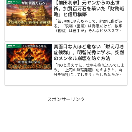
立ち向かい、最強の解決策を出したリー
【前田利家】元ヤンからの出世
歴史コラム
ダーがいます。戦国最強の...
術。加賀百万石を築いた「財務戦
略」と信用構築
「若い頃にやんちゃして、経歴に傷があ
る」「現場（営業）は得意だけど、数字
（管理）は苦手だ」そんなビジネスマン
にこそ知ってほしい男がいます。加賀百
万石の創業者、【前田利家（まえだ とし
いえ）】です。彼は若い頃、派手な格好
真面目な人ほど危ない「燃え尽き
歴史コラム
をして暴れ回る「傾奇者...
症候群」。明智光秀に学ぶ、突然
のメンタル崩壊を防ぐ方法
「NOと言えずに、仕事を抱え込んでしま
う」「上司の無理難題に応えようと、自
分を犠牲にしてしまう」もしあなたが、
職場で「何でもできる便利屋」扱いされ
ているなら。それは、心が壊れる一歩手
前かもしれません。戦国史上最大のミス
テリーとされる「本能寺...
スポンサーリンク