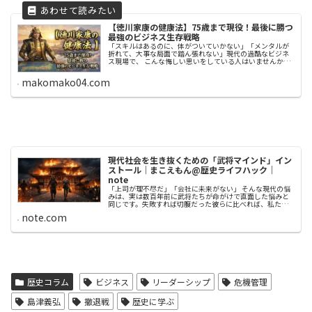
【徳川家康の健康法】75歳まで現役！最後に勝つ
最強のビジネス生存戦略
「スキルはあるのに、体がついていかない」「メンタルが
折れて、大事な局面で踏ん張れない」現代の過酷なビジネ
ス現場で、 こんな悔しい思いをしている人はいませんか？
実は、戦国時代という究極のブラック環境で、 最後に天下
を獲ったのは、天才・信長でも...
makomako04.com
現代社会を生き抜くための「武将マインド」イン
ストール｜まこえもん@歴史ライフハック｜
note
「上司が理不尽だ」「会社に未来がない」 そんな現代の悩
みは、実は数百年前に武将たちが命がけで直面した悩みと
同じです。失敗すれば切腹だった彼らに比べれば、私たち
の失敗なんてかすり傷。 歴史上の成功者（あるいは敗者）
note.com
たちのエピソードから、現代の...
歴史コラム
ビジネス
リーダーシップ
危機管理
島津義弘
撤退戦
歴史に学ぶ