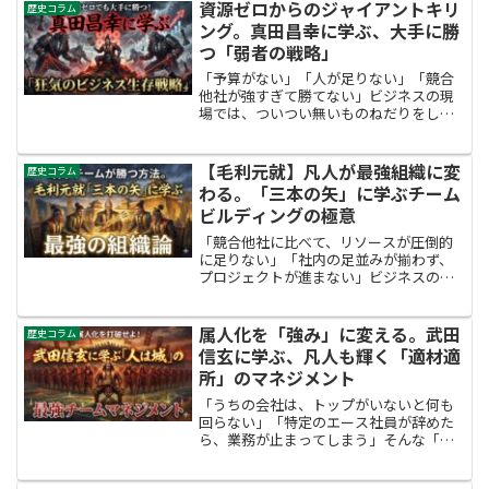
ら、わずか十数年で四国全土を制覇した
資源ゼロからのジャイアントキリ
歴史コラム
戦国武将。【長宗我部元親（ち...
ング。真田昌幸に学ぶ、大手に勝
つ「弱者の戦略」
「予算がない」「人が足りない」「競合
他社が強すぎて勝てない」ビジネスの現
場では、ついつい無いものねだりをした
くなりますよね。でも、ちょっと待って
ください。リソースが潤沢な環境なん
て、実はどこにもありません。もしあな
【毛利元就】凡人が最強組織に変
歴史コラム
たが、圧倒的な強者に囲まれ...
わる。「三本の矢」に学ぶチーム
ビルディングの極意
「競合他社に比べて、リソースが圧倒的
に足りない」「社内の足並みが揃わず、
プロジェクトが進まない」ビジネスの現
場では、常に「力不足」や「組織の不
和」という壁にぶつかります。そんな
時、400年以上前の中国地方で、小さな国
属人化を「強み」に変える。武田
歴史コラム
人領主から大大名へと登り...
信玄に学ぶ、凡人も輝く「適材適
所」のマネジメント
「うちの会社は、トップがいないと何も
回らない」「特定のエース社員が辞めた
ら、業務が止まってしまう」そんな「属
人化」や「チームの脆さ」に悩んでいま
せんか？実は、戦国時代にも同じ課題に