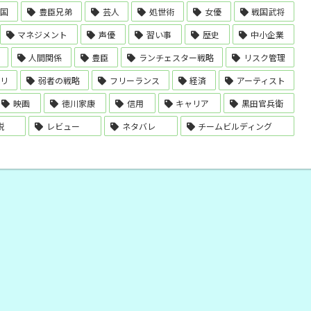
戦国
豊臣兄弟
芸人
処世術
女優
戦国武将
マネジメント
声優
習い事
歴史
中小企業
人間関係
豊臣
ランチェスター戦略
リスク管理
リ
弱者の戦略
フリーランス
経済
アーティスト
映画
徳川家康
信用
キャリア
黒田官兵衛
説
レビュー
ネタバレ
チームビルディング