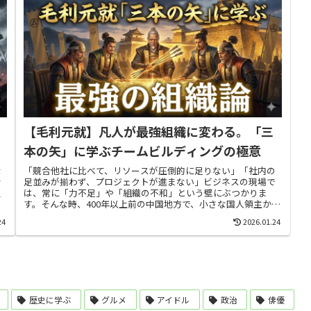
【毛利元就】凡人が最強組織に変わる。「三
本の矢」に学ぶチームビルディングの極意
な
「競合他社に比べて、リソースが圧倒的に足りない」「社内の
な
足並みが揃わず、プロジェクトが進まない」ビジネスの現場で
沢
は、常に「力不足」や「組織の不和」という壁にぶつかりま
倒
す。そんな時、400年以上前の中国地方で、小さな国人領主から
大大名へと登り...
24
2026.01.24
歴史に学ぶ
グルメ
アイドル
政治
俳優