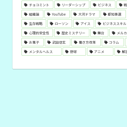
チョコミント
リーダーシップ
ビジネス
組織論
YouTube
大河ドラマ
都知事選
生存戦略
ローソン
アイス
ビジネススキル
心理的安全性
歴史ミステリー
舞台
メルカ
お菓子
武田信玄
働き方改革
コラム
メンタルヘルス
野球
アニメ
解