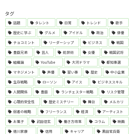
タグ
話題
タレント
日常
トレンド
歌手
歴史に学ぶ
グルメ
アイドル
政治
俳優
チョコミント
リーダーシップ
ビジネス
戦国
豊臣兄弟
芸人
処世術
女優
戦国武将
組織論
YouTube
大河ドラマ
都知事選
マネジメント
声優
習い事
歴史
中小企業
生存戦略
ローソン
アイス
ビジネススキル
人間関係
豊臣
ランチェスター戦略
リスク管理
心理的安全性
歴史ミステリー
舞台
メルカリ
弱者の戦略
フリーランス
経済
アーティスト
お菓子
武田信玄
働き方改革
コラム
映画
徳川家康
信用
キャリア
黒田官兵衛