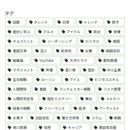
タグ
話題
タレント
日常
トレンド
歌手
歴史に学ぶ
グルメ
アイドル
政治
俳優
チョコミント
リーダーシップ
ビジネス
戦国
豊臣兄弟
芸人
処世術
女優
戦国武将
組織論
YouTube
大河ドラマ
都知事選
マネジメント
声優
習い事
歴史
中小企業
生存戦略
ローソン
アイス
ビジネススキル
人間関係
豊臣
ランチェスター戦略
リスク管理
心理的安全性
歴史ミステリー
舞台
メルカリ
弱者の戦略
フリーランス
経済
アーティスト
お菓子
武田信玄
働き方改革
コラム
映画
徳川家康
信用
キャリア
黒田官兵衛