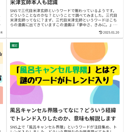
米津玄師本人も認識
が
SNSで三代目米津玄師というワードで賑わっているようです。
に
どういうことなのかな？ということで調べてみました。三代目
ん
米津玄師ってなに？まず、三代目米津玄師というワードはこち
。
らの漫画に出てきていますこの漫画は『夢中さ、きみに。』で
一躍有名になっ...
24
2025.01.20
雑記
風呂キャンセル界隈ってなに？どういう経緯
でトレンド入りしたのか、意味も解説します
：
SNS上で「風呂キャンセル界隈」というワードが注目集め、ト
ま
レンド入りしました。どういう意味なのか早速調べてみまし