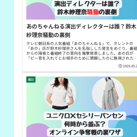
あのちゃんねる演出ディレクターは誰？鈴木
紗理奈騒動の裏側
テレビ朝日系の人気番組「あのちゃんねる」で、タレントの
「あの」氏が鈴木紗理奈さんを名指しした発言をめぐり、番
からの降板と番組終了の意向を電撃発表しました。あの氏が
「ピー音を入れてとお相手のために懇願したのに無視された
「裏切られた」と番組...
2026.05.
雑記