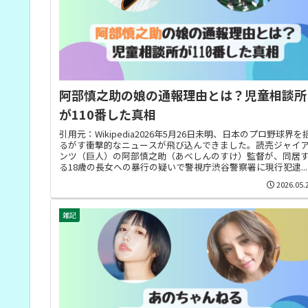
阿部慎之助の娘の通報理由とは？児童相談所
が110番した真相
引用元：Wikipedia2026年5月26日未明、日本のプロ野球界を
るがす衝撃的なニュースが飛び込んできました。読売ジャイ
ンツ（巨人）の阿部慎之助（あべしんのすけ）監督が、同居
る18歳の長女への暴行の疑いで警視庁渋谷警察署に現行犯逮...
2026.05.
雑記