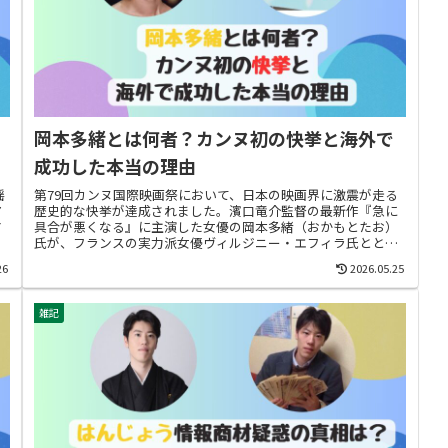
岡本多緒とは何者？カンヌ初の快挙と海外で
成功した本当の理由
揺
第79回カンヌ国際映画祭において、日本の映画界に激震が走る
ア
歴史的な快挙が達成されました。濱口竜介監督の最新作『急に
す
具合が悪くなる』に主演した女優の岡本多緒（おかもとたお）
氏が、フランスの実力派女優ヴィルジニー・エフィラ氏ととも
に、日本人女優...
26
2026.05.25
雑記