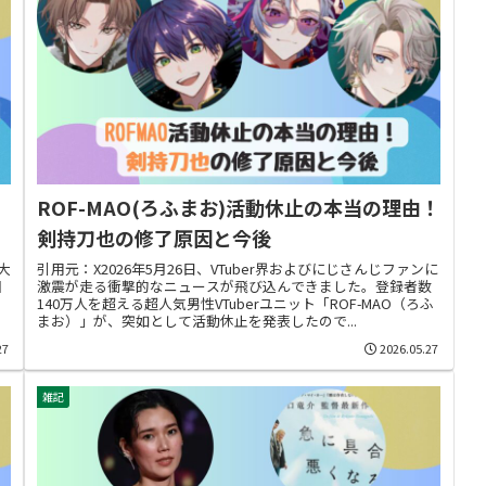
ROF-MAO(ろふまお)活動休止の本当の理由！
剣持刀也の修了原因と今後
大
引用元：X2026年5月26日、VTuber界およびにじさんじファンに
国
激震が走る衝撃的なニュースが飛び込んできました。登録者数
タ
140万人を超える超人気男性VTuberユニット「ROF-MAO（ろふ
若
まお）」が、突如として活動休止を発表したので...
27
2026.05.27
雑記