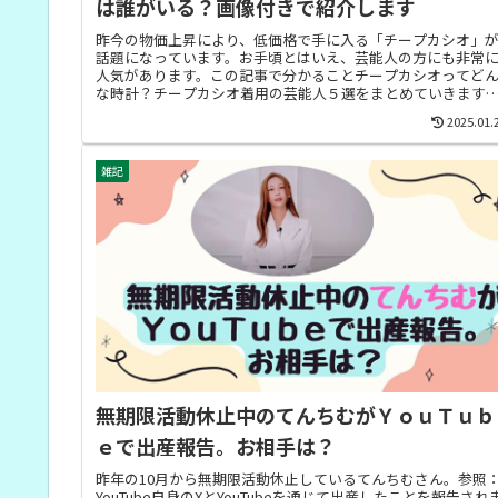
は誰がいる？画像付きで紹介します
昨今の物価上昇により、低価格で手に入る「チープカシオ」
話題になっています。お手頃とはいえ、芸能人の方にも非常
人気があります。この記事で分かることチープカシオってど
な時計？チープカシオ着用の芸能人５選をまとめていきます
チープカシオって...
2025.01.
雑記
無期限活動休止中のてんちむがＹｏｕＴｕｂ
ｅで出産報告。お相手は？
昨年の10月から無期限活動休止しているてんちむさん。参照
YouTube自身のXとYouTubeを通じて出産したことを報告され