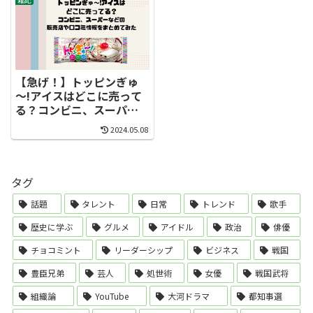
めてみた
【急げ！】トッピンぎゅ
～!アイスはどこに売って
る？コンビニ、スーパー
などの販売店や口コミ情
2024.05.08
報をまとめてみた
タグ
話題
タレント
日常
トレンド
歌手
歴史に学ぶ
グルメ
アイドル
政治
俳優
チョコミント
リーダーシップ
ビジネス
戦国
豊臣兄弟
芸人
処世術
女優
戦国武将
組織論
YouTube
大河ドラマ
都知事選