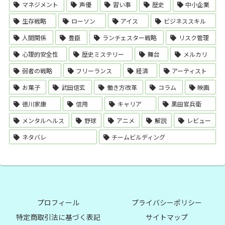
マネジメント
声優
習い事
歴史
中小企業
生存戦略
ローソン
アイス
ビジネススキル
人間関係
豊臣
ランチェスター戦略
リスク管理
心理的安全性
歴史ミステリー
舞台
メルカリ
弱者の戦略
フリーランス
経済
アーティスト
お菓子
武田信玄
働き方改革
コラム
映画
徳川家康
信用
キャリア
黒田官兵衛
メンタルヘルス
野球
アニメ
解説
レビュー
ネタバレ
チームビルディング
プロフィール
プライバシーポリシー
特定商取引法に基づく表記
サイトマップ