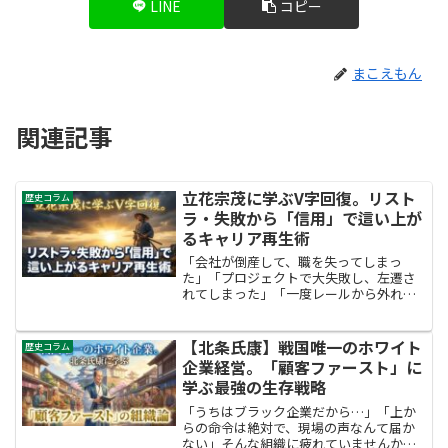
LINE
コピー
まこえもん
関連記事
立花宗茂に学ぶV字回復。リスト
歴史コラム
ラ・失敗から「信用」で這い上が
るキャリア再生術
「会社が倒産して、職を失ってしまっ
た」「プロジェクトで大失敗し、左遷さ
れてしまった」「一度レールから外れた
ら、もう這い上がれない日本社会が辛
い」ビジネスパーソンなら誰でも、失敗
や転落への恐怖を持っています。一度
【北条氏康】戦国唯一のホワイト
歴史コラム
「負け組」になったら、もう二度...
企業経営。「顧客ファースト」に
学ぶ最強の生存戦略
「うちはブラック企業だから…」「上か
らの命令は絶対で、現場の声なんて届か
ない」そんな組織に疲れていませんか？