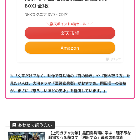
BOX1 全3枚
NHKスクエア DVD・CD館
＼楽天ポイント4倍セール！／
楽天市場
Amazon
ポチップ
※「文章だけでなく、映像で官兵衛の『目の動き』や『間の取り方』を
見たい人は、大河ドラマ『軍師官兵衛』がおすすめ。岡田准一の演技
が、まさに『恐ろしいほどの天才』を怪演しています。」
【上司ガチャ対策】黒田官兵衛に学ぶ！理不尽な
職場で心を殺さず「利用する」最強の処世術