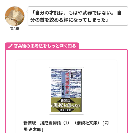
「自分の才能は、もはや武器ではない。
自
分の首を絞める縄になってしまった」
官兵衛
官兵衛の思考法をもっと深く知る
新装版 播磨灘物語（1） （講談社文庫） [ 司
馬 遼太郎 ]