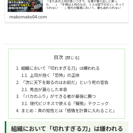
「またあの上司の思いつきで、仕事が振り出しに戻っ
た……」 「手柄は上司のもの、ミスは部下のせい。やって
られない……」現代の職場において、最も逃れられないス
トレス。それが「上司ガチャ」です。配属された瞬間、あ
るいは上司が変わった瞬間に、自分の...
makomako04.com
目次
組織において「切れすぎる刀」は嫌われる
上司が抱く「恐怖」の正体
「次に天下を取るのはお前だ」という死の宣告
秀吉が漏らした本音
「バカのふり」ができる者が最後に勝つ
現代ビジネスで使える「擬態」テクニック
まとめ：真の知性とは「感情を計算に入れること」
組織において「切れすぎる刀」は嫌われる