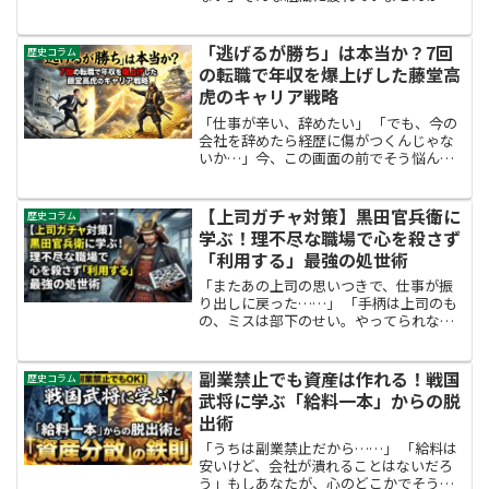
裏切り、下剋上、過重労働が当たり前だ
った戦国時代において。奇跡のような
「超・ホワイト経営」を行った武将がい
「逃げるが勝ち」は本当か？7回
歴史コラム
ます。相模の獅子、【北条氏...
の転職で年収を爆上げした藤堂高
虎のキャリア戦略
「仕事が辛い、辞めたい」 「でも、今の
会社を辞めたら経歴に傷がつくんじゃな
いか…」今、この画面の前でそう悩んで
いるあなたへ。正直に言います。 その悩
み、今日で終わりにしませんか？日本で
は昔から「石の上にも三年」と言われ、
【上司ガチャ対策】黒田官兵衛に
歴史コラム
一つの会社に尽くし...
学ぶ！理不尽な職場で心を殺さず
「利用する」最強の処世術
「またあの上司の思いつきで、仕事が振
り出しに戻った……」 「手柄は上司のも
の、ミスは部下のせい。やってられな
い……」現代の職場において、最も逃れ
られないストレス。それが「上司ガチ
ャ」です。配属された瞬間、あるいは上
副業禁止でも資産は作れる！戦国
歴史コラム
司が変わった瞬間に、自分の...
武将に学ぶ「給料一本」からの脱
出術
「うちは副業禁止だから……」 「給料は
安いけど、会社が潰れることはないだろ
う」もしあなたが、心のどこかでそう思