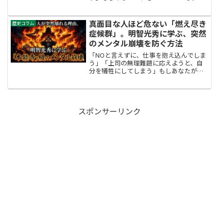
って安心しているとしたら、少し厳しい
ことを言います。 あなたは今、「丸腰で
戦場に立っている」のと同じかもしれま
真面目な人ほど危ない「燃え尽き
歴史コラム
せん。物価上昇、増税...
症候群」。明智光秀に学ぶ、突然
のメンタル崩壊を防ぐ方法
「NOと言えずに、仕事を抱え込んでしま
う」「上司の無理難題に応えようと、自
分を犠牲にしてしまう」もしあなたが、
職場で「何でもできる便利屋」扱いされ
ているなら。それは、心が壊れる一歩手
前かもしれません。戦国史上最大のミス
テリーとされる「本能寺...
スポンサーリンク